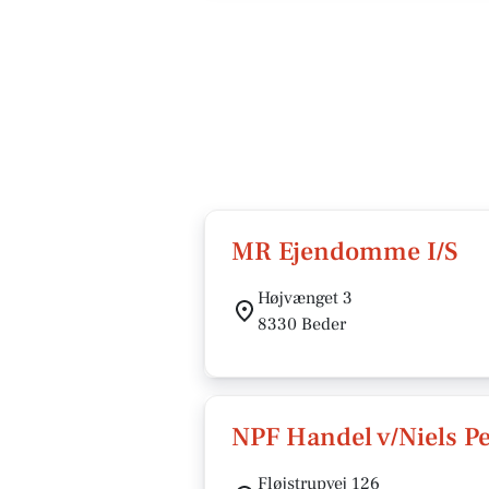
MR Ejendomme I/S
Højvænget 3
8330 Beder
NPF Handel v/Niels Pe
Fløjstrupvej 126