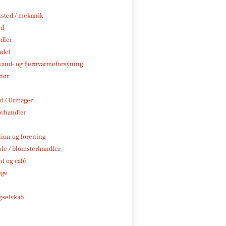
sted / mekanik
nd
ndler
ndel
, vand- og fjernvarmeforsyning
nør
 / Urmager
rhandler
tion og forening
ole / blomsterhandler
t og café
æge
e
gselskab