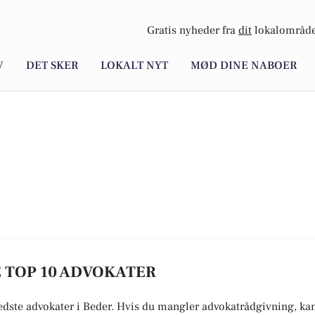
Gratis nyheder fra
dit
lokalområde
V
DET SKER
LOKALT NYT
MØD DINE NABOER
E TOP 10 ADVOKATER
edste advokater i Beder. Hvis du mangler advokatrådgivning, kan 