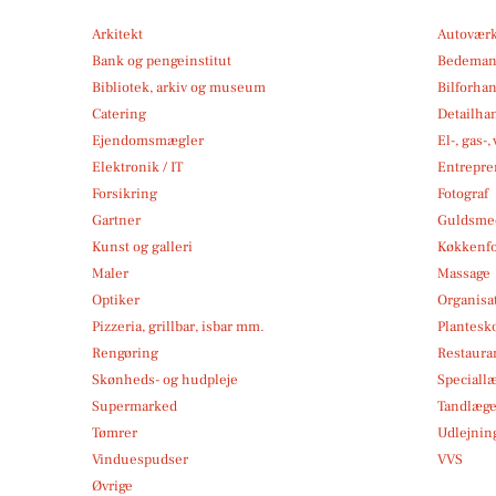
Arkitekt
Autoværk
Bank og pengeinstitut
Bedema
Bibliotek, arkiv og museum
Bilforha
Catering
Detailha
Ejendomsmægler
El-, gas-
Elektronik / IT
Entrepre
Forsikring
Fotograf
Gartner
Guldsmed
Kunst og galleri
Køkkenfo
Maler
Massage
Optiker
Organisa
Pizzeria, grillbar, isbar mm.
Plantesk
Rengøring
Restauran
Skønheds- og hudpleje
Speciall
Supermarked
Tandlæg
Tømrer
Udlejnin
Vinduespudser
VVS
Øvrige