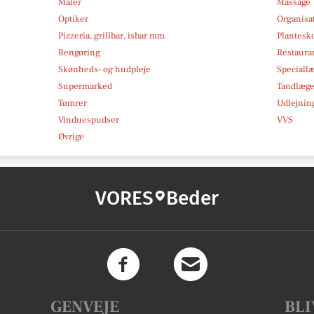
Maler
Massage
Optiker
Organisa
Pizzeria, grillbar, isbar mm.
Plantesk
Rengøring
Restauran
Skønheds- og hudpleje
Speciall
Supermarked
Tandlæg
Tømrer
Udlejnin
Vinduespudser
VVS
Øvrige
VORES
Beder
GENVEJE
BLI