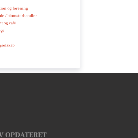
tion og forening
ole / blomsterhandler
t og café
æge
e
gselskab
V OPDATERET