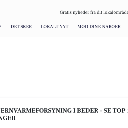
Gratis nyheder fra
dit
lokalområde
V
DET SKER
LOKALT NYT
MØD DINE NABOER
FJERNVARMEFORSYNING I BEDER - SE TOP 1
NGER