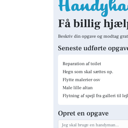
Få billig hjæl
Beskriv din opgave og modtag grat
Seneste udførte opgav
Reparation af toilet
Hegn som skal sættes op.
Flytte malerier osv
Male lille altan
Flytning af spejl fra galleri til le
Opret en opgave