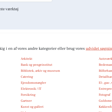
nte værktøj
kig i en af vores andre kategorier eller brug vores
udvidet søgni
Arkitekt
Autoværk
Bank og pengeinstitut
Bedema
Bibliotek, arkiv og museum
Bilforha
Catering
Detailha
Ejendomsmægler
El-, gas-
Elektronik / IT
Entrepre
Forsikring
Fotograf
Gartner
Guldsmed
Kunst og galleri
Køkkenfo