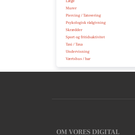
Læge
Murer
Piercing / Tatovering
Psykologisk rådgivning
Skrædder
Sport og fritidsaktivitet
Taxi / Taxa
Undervisning
Værtshus / bar
OM VORES DIGITAL