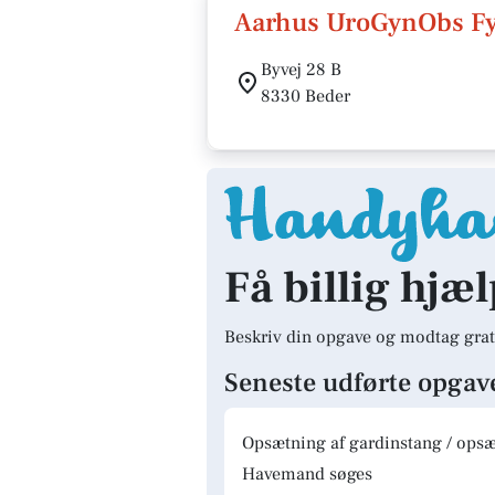
Aarhus UroGynObs Fys
Byvej 28 B
8330 Beder
Få billig hjæl
Beskriv din opgave og modtag grat
Seneste udførte opgav
Opsætning af gardinstang / opsæt
Havemand søges