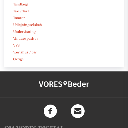
Tandlæge
Taxi / Taxa
Tømrer
Udlejningselskab
Undervisning
Vinduespudser
VVS
Værtshus / bar
Øvrige
VORES
Beder