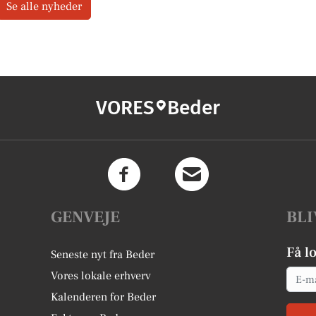
Se alle nyheder
VORES
Beder
GENVEJE
BLI
Få l
Seneste nyt fra Beder
Email
Vores lokale erhverv
Kalenderen for Beder