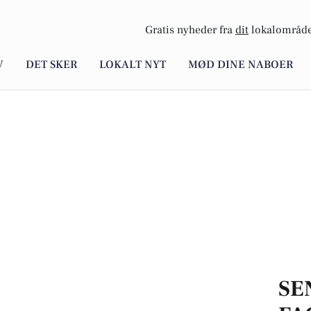
Gratis nyheder fra
dit
lokalområde
V
DET SKER
LOKALT NYT
MØD DINE NABOER
SE