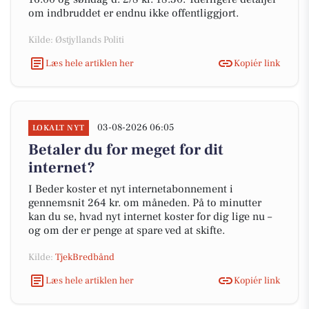
om indbruddet er endnu ikke offentliggjort.
Kilde: Østjyllands Politi
Læs hele artiklen her
Kopiér link
03-08-2026 06:05
LOKALT NYT
Betaler du for meget for dit
internet?
I Beder koster et nyt internetabonnement i
gennemsnit 264 kr. om måneden. På to minutter
kan du se, hvad nyt internet koster for dig lige nu –
og om der er penge at spare ved at skifte.
Kilde:
TjekBredbånd
Læs hele artiklen her
Kopiér link