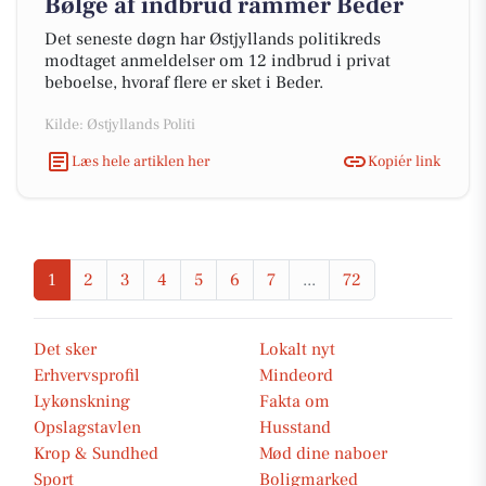
Bølge af indbrud rammer Beder
Det seneste døgn har Østjyllands politikreds
modtaget anmeldelser om 12 indbrud i privat
beboelse, hvoraf flere er sket i Beder.
Kilde: Østjyllands Politi
Læs hele artiklen her
Kopiér link
1
2
3
4
5
6
7
...
72
Det sker
Lokalt nyt
Erhvervsprofil
Mindeord
Lykønskning
Fakta om
Opslagstavlen
Husstand
Krop & Sundhed
Mød dine naboer
Sport
Boligmarked