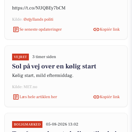
https://t.co/NUQBEy7bCM
Kilde:
Østjyllands politi
Se seneste opdateringer
Kopiér link
3 timer siden
VEJRET
Sol på vej over en kølig start
Kølig start, mild eftermiddag.
Kilde: MET.no
Læs hele artiklen her
Kopiér link
05-08-2026 13:02
BOLIGMARKED