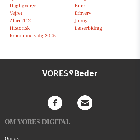
Dagligvarer
Biler
Vejret
Erhverv
Alarm112
Jobnyt
Historisk
Læserbidrag
Kommunalvalg 2025
VORES
Beder
OM VORES DIGITAL
Om os