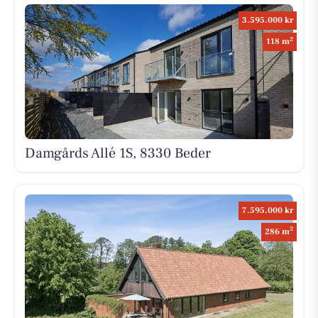
3.595.000 kr
2
118 m
Damgårds Allé 1S, 8330 Beder
7.595.000 kr
2
286 m