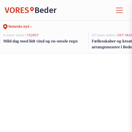
VORES
Beder
Seneste nyt ›
6 timer siden |
VEJRET
23 timer siden |
DET SKE
Mild dag med lidt vind og en smule regn
Fællesskaber og kreat
arrangementer i Bede