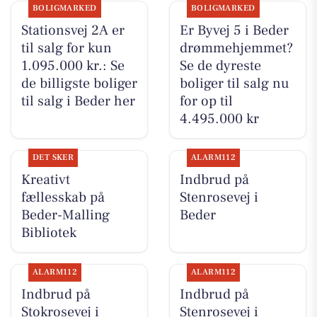
BOLIGMARKED
BOLIGMARKED
Stationsvej 2A er
Er Byvej 5 i Beder
til salg for kun
drømmehjemmet?
1.095.000 kr.: Se
Se de dyreste
de billigste boliger
boliger til salg nu
til salg i Beder her
for op til
4.495.000 kr
DET SKER
ALARM112
Kreativt
Indbrud på
fællesskab på
Stenrosevej i
Beder-Malling
Beder
Bibliotek
ALARM112
ALARM112
Indbrud på
Indbrud på
Stokrosevej i
Stenrosevej i