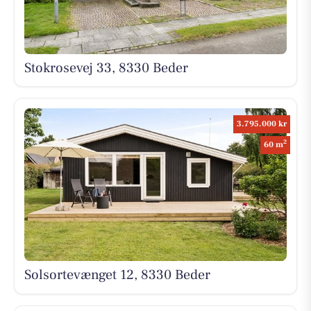
Stokrosevej 33, 8330 Beder
3.795.000 kr
2
60 m
Solsortevænget 12, 8330 Beder