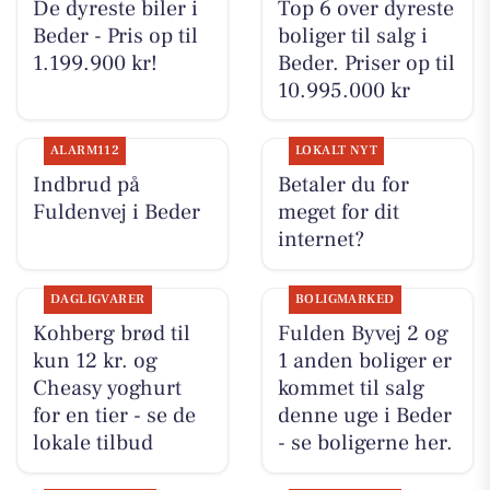
De dyreste biler i
Top 6 over dyreste
Beder - Pris op til
boliger til salg i
1.199.900 kr!
Beder. Priser op til
10.995.000 kr
ALARM112
LOKALT NYT
Indbrud på
Betaler du for
Fuldenvej i Beder
meget for dit
internet?
DAGLIGVARER
BOLIGMARKED
Kohberg brød til
Fulden Byvej 2 og
kun 12 kr. og
1 anden boliger er
Cheasy yoghurt
kommet til salg
for en tier - se de
denne uge i Beder
lokale tilbud
- se boligerne her.