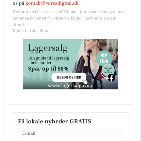
os på
kontakt@voresdigital.dk
Denne artikel er skrevet af Michael Juul Sørensen og data er
automatisk hentet fra eksterne kilder, herunder Lokale
tilbud.
Kilde: Lokale tilbud
Få lokale nyheder GRATIS
Email