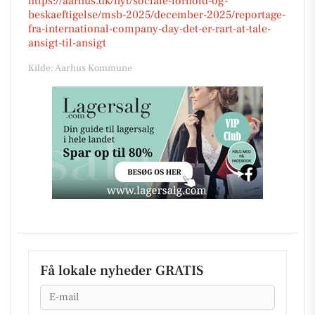
https://aarhus.dk/nyt/sociale-forhold-og-
beskaeftigelse/msb-2025/december-2025/reportage-
fra-international-company-day-det-er-rart-at-tale-
ansigt-til-ansigt
Kilde: Aarhus Kommune
Få lokale nyheder GRATIS
Email