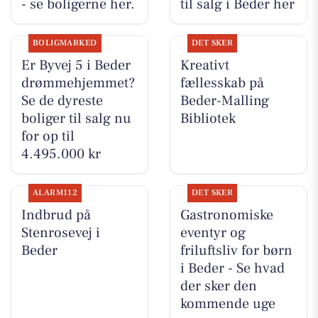
- se boligerne her.
til salg i Beder her
BOLIGMARKED
DET SKER
Er Byvej 5 i Beder
Kreativt
drømmehjemmet?
fællesskab på
Se de dyreste
Beder-Malling
boliger til salg nu
Bibliotek
for op til
4.495.000 kr
ALARM112
DET SKER
Indbrud på
Gastronomiske
Stenrosevej i
eventyr og
Beder
friluftsliv for børn
i Beder - Se hvad
der sker den
kommende uge