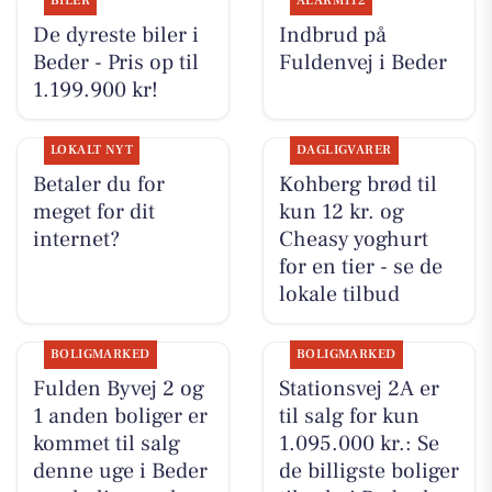
BILER
ALARM112
De dyreste biler i
Indbrud på
Beder - Pris op til
Fuldenvej i Beder
1.199.900 kr!
LOKALT NYT
DAGLIGVARER
Betaler du for
Kohberg brød til
meget for dit
kun 12 kr. og
internet?
Cheasy yoghurt
for en tier - se de
lokale tilbud
BOLIGMARKED
BOLIGMARKED
Fulden Byvej 2 og
Stationsvej 2A er
1 anden boliger er
til salg for kun
kommet til salg
1.095.000 kr.: Se
denne uge i Beder
de billigste boliger