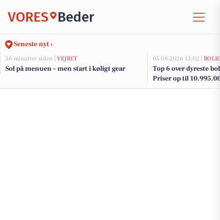
VORES
Beder
Seneste nyt ›
36 minutter siden |
VEJRET
05-08-2026 13:02 |
BOLI
Sol på menuen – men start i køligt gear
Top 6 over dyreste boli
Priser op til 10.995.0