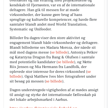
oversætter og har erfaring med projektledelse og
kendskab til Fjernøsten, var en af de internationale
deltagere. Han gik til messen for at møde
virksomheder, der kunne gøre brug af hans
sproglige og kulturelle kompetencer, og havde flere
samtaler blandt andet med World Translation,
Systematic og Unifeeder.
Billeder fra dagen viser den store aktivitet og
engagement blandt både virksomheder og deltagere.
Blandt billederne ses Madara Moroza, der nåede sit
mål med dagens messe (
se billede
), Antoniya Petkov
og Katarzyna Dragun fra Bang & Olufsen i samtale
med potentielle kandidater (
se billede
), og Mette
Riis Jensen og Mia Hermann fra Landfolk, der
oplevede stor interesse for deres virksomhed (
se
billede
). Også Matthew Ives blev fotograferet under
sit besøg på messen (
se billede
).
Dagen understregede vigtigheden af at mødes ansigt
til ansigt og styrke det internationale fællesskab på
det lokale arbejdsmarked i Aarhus.