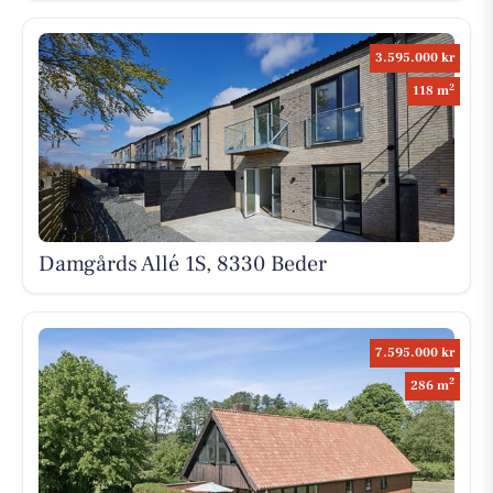
3.595.000 kr
2
118 m
Damgårds Allé 1S, 8330 Beder
7.595.000 kr
2
286 m