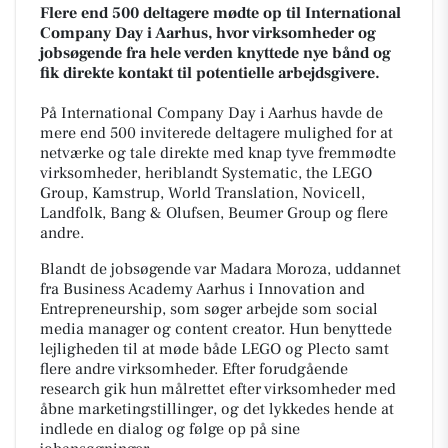
Flere end 500 deltagere mødte op til International
Company Day i Aarhus, hvor virksomheder og
jobsøgende fra hele verden knyttede nye bånd og
fik direkte kontakt til potentielle arbejdsgivere.
På International Company Day i Aarhus havde de
mere end 500 inviterede deltagere mulighed for at
netværke og tale direkte med knap tyve fremmødte
virksomheder, heriblandt Systematic, the LEGO
Group, Kamstrup, World Translation, Novicell,
Landfolk, Bang & Olufsen, Beumer Group og flere
andre.
Blandt de jobsøgende var Madara Moroza, uddannet
fra Business Academy Aarhus i Innovation and
Entrepreneurship, som søger arbejde som social
media manager og content creator. Hun benyttede
lejligheden til at møde både LEGO og Plecto samt
flere andre virksomheder. Efter forudgående
research gik hun målrettet efter virksomheder med
åbne marketingstillinger, og det lykkedes hende at
indlede en dialog og følge op på sine