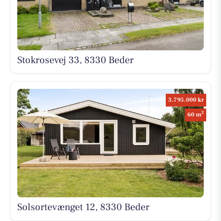
Stokrosevej 33, 8330 Beder
3.795.000 kr
2
60 m
Solsortevænget 12, 8330 Beder