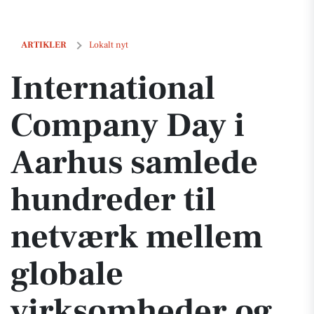
International Company Day i Aarhus samlede hundreder til netværk
ARTIKLER
Lokalt nyt
International
Company Day i
Aarhus samlede
hundreder til
netværk mellem
globale
virksomheder og