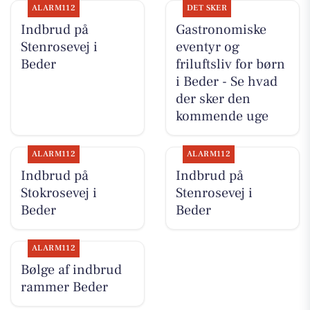
ALARM112
DET SKER
Indbrud på
Gastronomiske
Stenrosevej i
eventyr og
Beder
friluftsliv for børn
i Beder - Se hvad
der sker den
kommende uge
ALARM112
ALARM112
Indbrud på
Indbrud på
Stokrosevej i
Stenrosevej i
Beder
Beder
ALARM112
Bølge af indbrud
rammer Beder