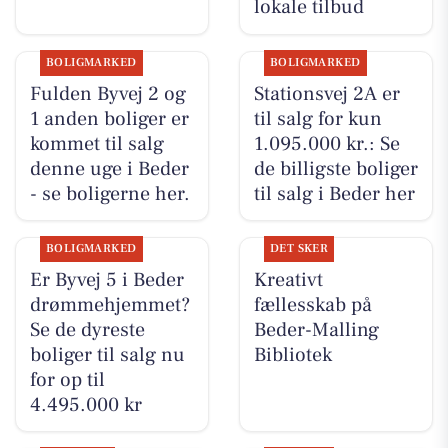
lokale tilbud
BOLIGMARKED
BOLIGMARKED
Fulden Byvej 2 og
Stationsvej 2A er
1 anden boliger er
til salg for kun
kommet til salg
1.095.000 kr.: Se
denne uge i Beder
de billigste boliger
- se boligerne her.
til salg i Beder her
BOLIGMARKED
DET SKER
Er Byvej 5 i Beder
Kreativt
drømmehjemmet?
fællesskab på
Se de dyreste
Beder-Malling
boliger til salg nu
Bibliotek
for op til
4.495.000 kr