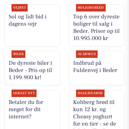
VEJRET
BOLIGMARKED
Sol og lidt bid i
Top 6 over dyreste
dagens vejr
boliger til salg i
Beder. Priser op til
10.995.000 kr
BILER
ALARM112
De dyreste biler i
Indbrud på
Beder - Pris op til
Fuldenvej i Beder
1.199.900 kr!
LOKALT NYT
DAGLIGVARER
Betaler du for
Kohberg brød til
meget for dit
kun 12 kr. og
internet?
Cheasy yoghurt
for en tier - se de