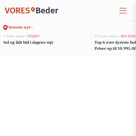
VORES
Beder
Seneste nyt ›
7 timer siden |
VEJRET
23 timer siden |
BOLIGM
Sol og lidt bid i dagens vejr
Top 6 over dyreste boli
Priser op til 10.995.0