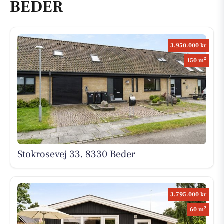
BEDER
3.950.000 kr
2
150 m
Stokrosevej 33, 8330 Beder
3.795.000 kr
2
60 m