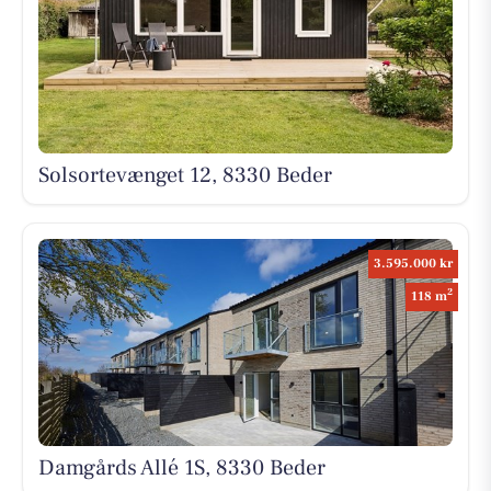
Solsortevænget 12, 8330 Beder
3.595.000 kr
2
118 m
Damgårds Allé 1S, 8330 Beder